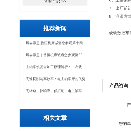
6、主轴采用高
查看全部 >>
7、出厂前进行
8、润滑方式采
推荐新闻
硬轨数控车床
展会讯息|旨恒机床诚邀您参观第十四届中国数控机床展览会
展会讯息｜旨恒机床诚邀您参观第22届台州机床展览会
主轴车铣复合加工原理解析：一次装夹完成多工序
高速切削与高效率：电主轴车床的优势
产品咨询
高转速、快响应、低振动：电主轴车床的核心性能指标解读
产
相关文章
您的单