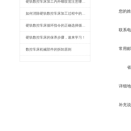
硬轨数控车床加工内外螺纹需注意哪些关键因素？
您的姓
如何消除硬轨数控车床加工过程中的振动问题
硬轨数控车床循环指令的正确选择循环起点
联系电
硬轨数控车床的保养步骤，速来学习！
常用邮
数控车床机械部件的拆卸原则
省
详细地
补充说