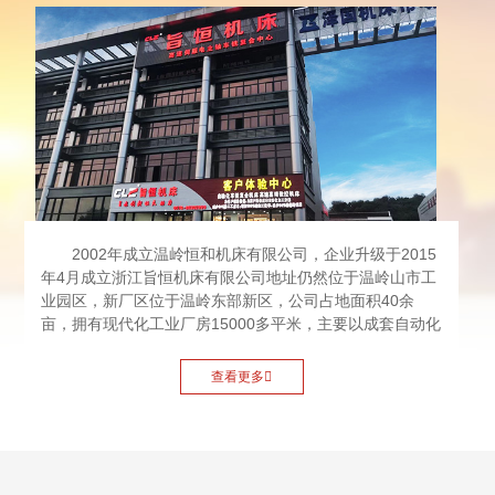
2002年成立温岭恒和机床有限公司，企业升级于2015
年4月成立浙江旨恒机床有限公司地址仍然位于温岭山市工
业园区，新厂区位于温岭东部新区，公司占地面积40余
亩，拥有现代化工业厂房15000多平米，主要以成套自动化
制造单元以及车铣复合精密数控机床的创新研发，标准制
造、自动化加工配套为发展战略目标。我们历经14年自主
查看更多

研发，智能电主轴，我们以此为核心技术研发出智能电主
轴车铣复合机床，伺服电主轴车铣复合机床，超高速伺服
电主轴数控车床，智能自动化复合机床等一系列产品，期
间我们陆续获得《铣车复合机床号ZL201621455121.6》
《双主轴机床号ZL201621455110.8》和国家发明《电机端