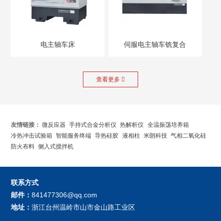
电主轴车床
伺服电主轴车铣复合
机床
查看更多

友情链接：
微反应器
手持式合金分析仪
热解析仪
全温振荡培养箱
冷热冲击试验箱
智能服务终端
导热硅胶
液相柱
米朗科技
气相二氧化硅
防火布料
侧入式搅拌机
联系方式
邮件：
841477306@qq.com
地址：
浙江台州温岭市山市金山路工业区