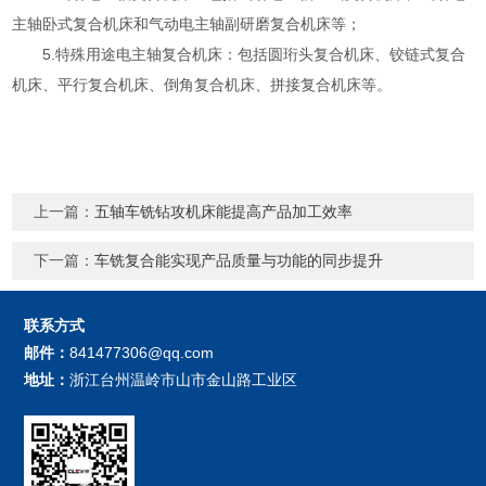
主轴卧式复合机床和气动电主轴副研磨复合机床等；
5.特殊用途电主轴复合机床：包括圆珩头复合机床、铰链式复合
机床、平行复合机床、倒角复合机床、拼接复合机床等。
上一篇：
五轴车铣钻攻机床能提高产品加工效率
下一篇：
车铣复合能实现产品质量与功能的同步提升
联系方式
邮件：
841477306@qq.com
地址：
浙江台州温岭市山市金山路工业区