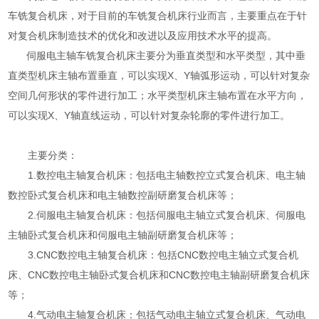
车铣复合机床，对于目前的车铣复合机床行业而言，主要重点在于针
对复合机床制造技术的优化和改进以及应用技术水平的提高。
伺服电主轴车铣复合机床主要分为垂直类型和水平类型，其中垂
直类型机床主轴布置垂直，可以实现X、Y轴弧形运动，可以针对复杂
空间几何形状的零件进行加工；水平类型机床主轴布置在水平方向，
可以实现X、Y轴直线运动，可以针对复杂轮廓的零件进行加工。
主要分类：
1.数控电主轴复合机床：包括电主轴数控立式复合机床、电主轴
数控卧式复合机床和电主轴数控副研磨复合机床等；
2.伺服电主轴复合机床：包括伺服电主轴立式复合机床、伺服电
主轴卧式复合机床和伺服电主轴副研磨复合机床等；
3.CNC数控电主轴复合机床：包括CNC数控电主轴立式复合机
床、CNC数控电主轴卧式复合机床和CNC数控电主轴副研磨复合机床
等；
4.气动电主轴复合机床：包括气动电主轴立式复合机床、气动电