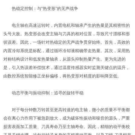
热稳定控制：与“热变形”的无声战争
电主轴在高速运转时，内置电机和轴承产生的热量是其精密性的
头号大敌。热变形会改变主轴与刀具的相对位置，导致尺寸漂移和形
状误差。因此，一场针对热稳定的无声战争贯穿始终。首先，高效的
内置冷却系统是标配，通过循环冷却液精确带走热量。其次，采用热
对称结构设计和低发热量轴承，从源头抑制热量产生。更为先进的
是，引入热误差补偿技术，通过温度传感器实时监测关键点的温升，
由数控系统智能修正坐标偏移，将热变形对精度的影响降至低。
动态平衡与振动抑制：追寻的旋转平稳
对于每分钟数万转甚至更高转速的电主轴，微小的质量不平衡都
会在离心力作用下被急剧放大，成为破坏性振动和噪音的源头，严重
损害表面加工质量、刀具寿命乃至主轴寿命。因此，精细的动平衡校
正是关键步骤。这包括转子本身的高精度动平衡，以及刀柄-刀具组装