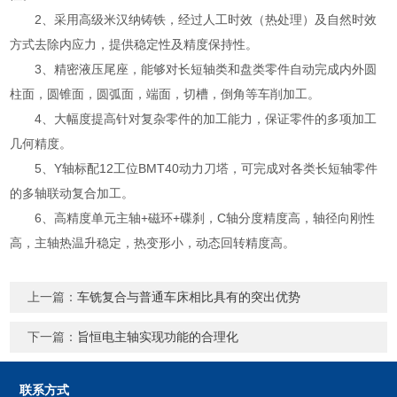
2、采用高级米汉纳铸铁，经过人工时效（热处理）及自然时效
方式去除内应力，提供稳定性及精度保持性。
3、精密液压尾座，能够对长短轴类和盘类零件自动完成内外圆
柱面，圆锥面，圆弧面，端面，切槽，倒角等车削加工。
4、大幅度提高针对复杂零件的加工能力，保证零件的多项加工
几何精度。
5、Y轴标配12工位BMT40动力刀塔，可完成对各类长短轴零件
的多轴联动复合加工。
6、高精度单元主轴+磁环+碟刹，C轴分度精度高，轴径向刚性
高，主轴热温升稳定，热变形小，动态回转精度高。
上一篇：
车铣复合与普通车床相比具有的突出优势
下一篇：
旨恒电主轴实现功能的合理化
联系方式