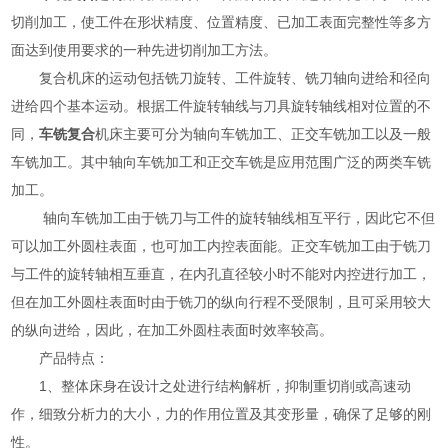
切削加工，使工件在形状精度、位置精度、已加工表面完整性等多方
面达到使用要求的一种先进切削加工方法。
复合机床的运动包括铣刀旋转、工件旋转、铣刀轴向进给和径向
进给四个基本运动。根据工件旋转轴线与刀具旋转轴线相对位置的不
同，
车铣复合
机床主要可分为轴向车铣加工、正交车铣加工以及一般
车铣加工。其中轴向车铣加工和正交车铣是应用范围广泛的两类车铣
加工。
轴向车铣加工由于铣刀与工件的旋转轴线相互平行，因此它不但
可以加工外圆柱表面，也可加工内控表面能。正交车铣加工由于铣刀
与工件的旋转轴相互垂直，在内孔直径较小时不能对内控进行加工，
但在加工外圆柱表面时由于铣刀的纵向行程不受限制，且可采用较大
的纵向进给，因此，在加工外圆柱表面时效率较高。
产品特点：
1、整体床身在设计之处进行结构解析，抑制重切削或高速动
作，细致分析力的大小，力的作用位置及其变形量，确保了足够的刚
性。