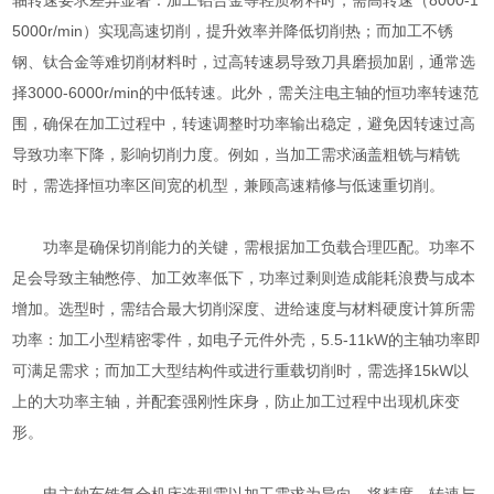
5000r/min）实现高速切削，提升效率并降低切削热；而加工不锈
钢、钛合金等难切削材料时，过高转速易导致刀具磨损加剧，通常选
择3000-6000r/min的中低转速。此外，需关注电主轴的恒功率转速范
围，确保在加工过程中，转速调整时功率输出稳定，避免因转速过高
导致功率下降，影响切削力度。例如，当加工需求涵盖粗铣与精铣
时，需选择恒功率区间宽的机型，兼顾高速精修与低速重切削。
功率是确保切削能力的关键，需根据加工负载合理匹配。功率不
足会导致主轴憋停、加工效率低下，功率过剩则造成能耗浪费与成本
增加。选型时，需结合最大切削深度、进给速度与材料硬度计算所需
功率：加工小型精密零件，如电子元件外壳，5.5-11kW的主轴功率即
可满足需求；而加工大型结构件或进行重载切削时，需选择15kW以
上的大功率主轴，并配套强刚性床身，防止加工过程中出现机床变
形。
电主轴车铣复合机床选型需以加工需求为导向，将精度、转速与