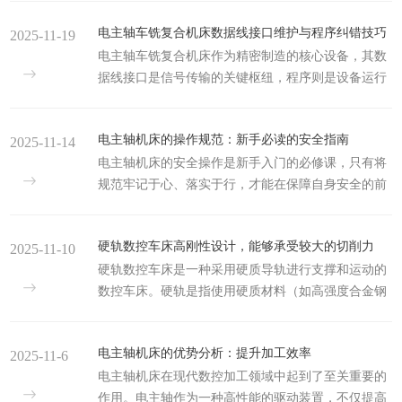
号传输中断、指令响应延迟等问题，直接影响加工精
电主轴车铣复合机床数据线接口维护与程序纠错技巧
2025-11-19
度与生产效率。因此，掌握科学的通讯线路检修方
电主轴车铣复合机床作为精密制造的核心设备，其数
法，对保障设备稳定运行至关重要。检修前的准备工
据线接口是信号传输的关键枢纽，程序则是设备运行
作是提高效率的基础。首先需梳理设备通讯拓扑图，
的“大脑”。接口性能的稳定与程序的精准直接决定加
明确数控系统与各执行单元的连接关系，标注关键接
工精度与生产效率，因此做好接口维护与程序纠错工
口型号与线路走向，避免检修时误操作。其次要准备
电主轴机床的操作规范：新手必读的安全指南
2025-11-14
作，对保障设备可靠运行具有重要现实意义。数据线
适配的工具，如万用表、通讯检测仪、压线钳及绝缘
电主轴机床的安全操作是新手入门的必修课，只有将
接口维护需建立“预防为主、精准排查”的体系。从安
测试仪，同时备好同型...
规范牢记于心、落实于行，才能在保障自身安全的前
装环节来看，接口插拔需遵循“对准卡扣、平稳用
提下，充分发挥设备的加工优势。随着操作经验的积
力”原则，避免暴力操作导致针脚弯曲或外壳破损。日
累，需持续学习设备维护知识，不断提升操作技能，
常巡检中，要重点检查接口处是否存在松动、氧化或
硬轨数控车床高刚性设计，能够承受较大的切削力
2025-11-10
实现安全、高效的加工生产。电主轴机床操作前的准
线缆磨损问题，可定期用酒精擦拭接口触点，清除灰
硬轨数控车床是一种采用硬质导轨进行支撑和运动的
备工作是安全加工的基础，容不得半点疏忽。首先必
尘与氧化物，同时...
数控车床。硬轨是指使用硬质材料（如高强度合金钢
须穿戴齐全个人防护装备，严禁穿着宽松衣物、佩戴
或耐磨合金）制造的导轨，能够提供更好的承载能力
首饰或留长发操作，应身着紧身工作服，长发需盘入
和更长的使用寿命。硬轨数控车床的结构特点：1.机
工作帽，防止卷入高速运转的主轴。同时要佩戴防护
电主轴机床的优势分析：提升加工效率
2025-11-6
床基础机床基础是重要组成部分，通常采用高强度铸
眼镜，避免切屑飞溅伤及眼部，必要时佩戴防割手套
电主轴机床在现代数控加工领域中起到了至关重要的
铁或钢结构，经过高精度加工和热处理，确保机床在
进行工件装卸。其次，...
作用。电主轴作为一种高性能的驱动装置，不仅提高
工作过程中保持良好的刚性和稳定性。基础的稳定性