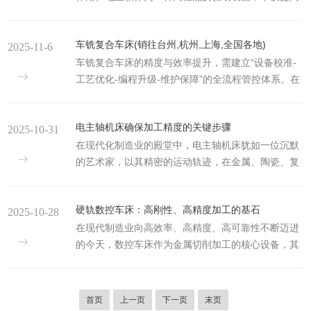
了机床的加工精度、加工速度和稳定性，还大大提升
对整个机床的精度有重要影响。2.导轨系统采用硬质
了产品的加工质量。电主轴是指将电动机与主轴轴承
材料制造，具有更强的耐磨性和更低的摩擦系数。这
车铣复合车床(销往台州,杭州,上海,全国各地)
2025-11-6
集成的一种高效驱动装置，能够直接驱动机床的主轴
些导轨通常经过精密磨削加工，确保其表面平整光
车铣复合车床的精度与效率提升，需建立“设备校准-
旋转。不同于传统的机械主轴传动，电主轴将电动机
滑，从而提供高精度...
工艺优化-编程升级-维护保障”的全流程管控体系。在
直接集成到主轴内部，使得主轴和电动机之间的传动
实际操作中，应结合加工材料、产品结构和设备特
更加紧凑、高效。电主轴广泛应用于各类数控机床、
性，针对性解决核心问题，既要通过精准排查消除精
加工中心、车床、铣床等设备中，是提高机械加工精
电主轴机床确保加工精度的关键步骤
2025-10-31
度偏差，也要通过流程优化挖掘效率潜力，才能充分
度、效率和可靠性的关键部件之一。电主轴的工作原
在现代化制造业的殿堂中，电主轴机床犹如一位沉默
发挥车铣复合加工的技术优势，实现产品质量与生产
理较为简单。电动机通...
的艺术家，以其精密的运动轨迹，在金属、陶瓷、复
效益的双重提升。加工精度偏差：找准症结，精准施
合材料上雕刻着工业文明的印记。电主轴作为机床
策加工精度不足是车铣复合车床加工突出的问题，主
的“心脏”，其性能直接决定了加工精度这座大厦的根
要表现为尺寸超差、表面粗糙度不达标、形位误差过
硬轨数控车床：高刚性、高精度加工的基石
2025-10-28
基是否牢固。要确保电主轴机床的加工精度，需要一
大等。其核心诱因与解决方案如下：设备基准偏差：
在现代制造业向高效率、高精度、高可靠性不断迈进
系列环环相扣的关键步骤，它们共同构成了一套严谨
长期使用后，主轴...
的今天，数控车床作为金属切削加工的核心设备，其
的精密工程体系。精准选型与集成：精密之路的基石
性能直接决定了产品的质量与生产效率。在众多数控
确保加工精度的第一步，始于未雨绸缪的精准选型与
车床类型中，硬轨数控车床凭借刚性、稳定性和耐用
集成。电主轴的性能边界决定了加工精度的理论上
性，成为重切削、高精度及复杂零件加工领域的装
限。必须根据加工材料、切削参数、精度要求等工
首页
上一页
下一页
末页