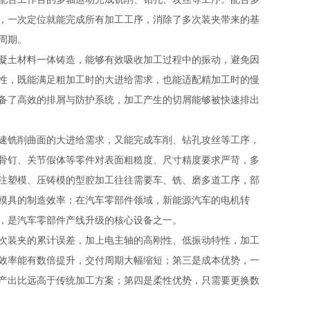
，一次定位就能完成所有加工工序，消除了多次装夹带来的基
周期。
凝土材料一体铸造，能够有效吸收加工过程中的振动，避免因
性，既能满足粗加工时的大进给需求，也能适配精加工时的慢
备了高效的排屑与防护系统，加工产生的切屑能够被快速排出
速铣削曲面的大进给需求，又能完成车削、钻孔攻丝等工序，
骨钉、关节假体等零件对表面粗糙度、尺寸精度要求严苛，多
注塑模、压铸模的型腔加工往往需要车、铣、磨多道工序，部
模具的制造效率；在汽车零部件领域，新能源汽车的电机转
，是汽车零部件产线升级的核心设备之一。
次装夹的累计误差，加上电主轴的高刚性、低振动特性，加工
效率能有数倍提升，交付周期大幅缩短；第三是成本优势，一
产出比远高于传统加工方案；第四是柔性优势，只需要更换数