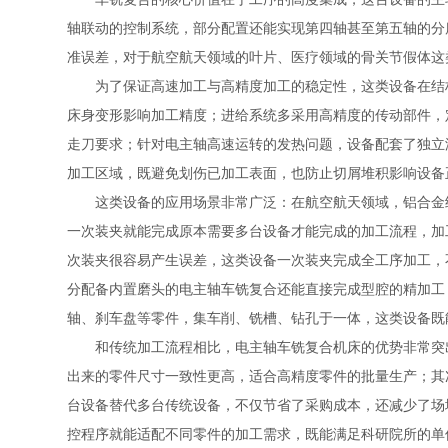
轴联动的控制系统，部分配置还能实现第四轴甚至第五轴的分
准误差，对于航空航天领域的叶片、医疗领域的骨关节假体这
为了保证高速加工与高精度加工的稳定性，这类设备在结构
床身变形影响加工精度；进给系统多采用高精度的传动部件，
走刀要求；针对电主轴高速运转的发热问题，设备配套了独立
加工区域，既避免划伤已加工表面，也防止切屑堆积影响设备
这类设备的应用场景非常广泛：在航空航天领域，铝合金结
一次装夹就能完成原本需要多台设备才能完成的加工流程，加
次装夹很容易产生误差，这类设备一次装夹完成全工序加工，
分配备内置磨头的电主轴车铣复合还能直接完成型腔的精加工
轴、刹车盘等零件，集车削、铣槽、钻孔于一体，这类设备既
和传统加工流程相比，电主轴车铣复合机床的优势非常突出
出来的零件尺寸一致性更高，适合高精度零件的批量生产；其
台设备替代多台传统设备，不仅节省了采购成本，还减少了场
控程序就能适配不同零件的加工需求，既能满足科研院所的单