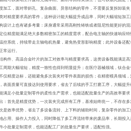
度加工，面对带斜孔、复杂曲面、异形结构的零件，不需要反复拆卸装夹
类对精度要求高的零件，这种设计能大幅提升成品率，同时大幅缩短加工
设计上也有诸多考量：床身通常采用高刚性铸铁或者阻尼性能更好的混
定位精度能满足绝大多数精密加工的精度需求，配合电主轴的快速响应特
温控系统，持续带走主轴电机热量，避免热变形影响精度；此外设备还配
正常运行。
构件、高温合金叶片的加工对效率与精度要求高，这类设备既能满足高
工周期大幅缩短，精度一致性也得到明显提升；在医疗器械领域，钛合金
不仅精度达标，还能避免多次装夹对零件表面的损伤；在精密模具领域，
，表面质量可直接达到使用要求，省去了后续的手工打磨工序，大幅提升
能满足小批量定制零件的柔性生产需求，也能适配批量生产的高效率要求
：首先是精度优势，一次装夹完成所有工序，基准始终统一，不存在多
次是效率优势，省去了多设备流转、上下料的辅助时间，复杂零件的加工
地占用、操作人力投入，同时降低了多工序流转带来的废品率，长期投入
件小批量定制需求，也能适配工厂的批量生产要求，适配性强。